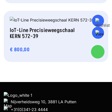
IoT-Line Precisieweegschaal
KERN 572-39
€
800,00
Nijverheidsweg 10, 3881 LA Putten
+31(0)341-23 4444