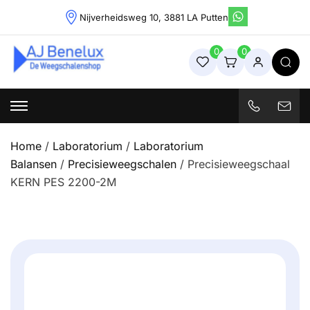
Skip
Nijverheidsweg 10, 3881 LA Putten
to
content
0
0
Weegschalenshop | Precisieweegschalen & Industriële
Weegoplossingen
Home
/
Laboratorium
/
Laboratorium
Balansen
/
Precisieweegschalen
/ Precisieweegschaal
KERN PES 2200-2M