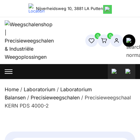
Skip
Nijverheidsweg 10, 3881 LA Putten
to
content
0
0
Weegschalenshop | Precisieweegschalen & Industriële
Weegoplossingen
Home
/
Laboratorium
/
Laboratorium
Balansen
/
Precisieweegschalen
/ Precisieweegschaal
KERN PDS 4000-2