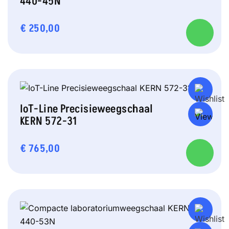
440-45N
€
250,00
IoT-Line Precisieweegschaal
KERN 572-31
€
765,00