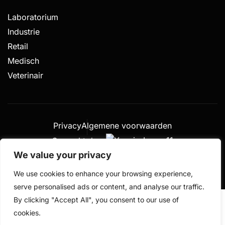
Laboratorium
Industrie
Retail
Medisch
Veterinair
Privacy
Algemene voorwaarden
Gemaakt door
© 2026 De Weegschalen Shop.nl – alle rechten
We value your privacy
voorbehouden
We use cookies to enhance your browsing experience,
serve personalised ads or content, and analyse our traffic.
By clicking "Accept All", you consent to our use of
cookies.