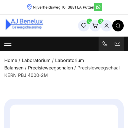
Skip
Nijverheidsweg 10, 3881 LA Putten
to
content
0
0
Weegschalenshop | Precisieweegschalen & Industriële
Weegoplossingen
Home
/
Laboratorium
/
Laboratorium
Balansen
/
Precisieweegschalen
/ Precisieweegschaal
KERN PBJ 4000-2M