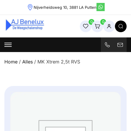
Skip
Nijverheidsweg 10, 3881 LA Putten
to
content
0
0
Weegschalenshop | Precisieweegschalen & Industriële
Weegoplossingen
Home
/
Alles
/ MK Xtrem 2,5t RVS