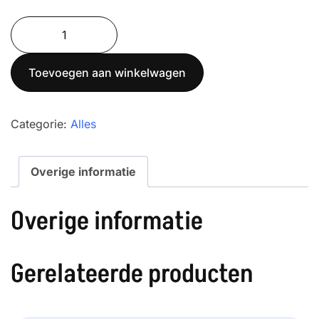
MC-
1515
put-
Toevoegen aan winkelwagen
inbouwframe
aantal
Categorie:
Alles
Overige informatie
Overige informatie
Gerelateerde producten