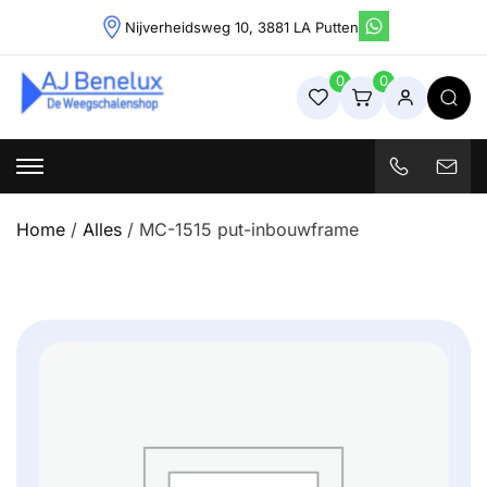
Skip
Nijverheidsweg 10, 3881 LA Putten
to
content
0
0
Weegschalenshop | Precisieweegschalen & Industriële
Weegoplossingen
Home
/
Alles
/ MC-1515 put-inbouwframe