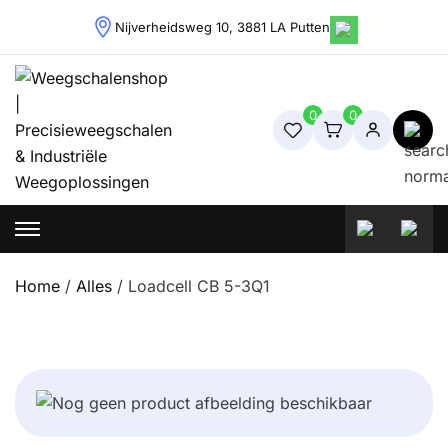
Skip
Nijverheidsweg 10, 3881 LA Putten
to
content
0
0
Weegschalenshop | Precisieweegschalen & Industriële
Weegoplossingen
Home
/
Alles
/ Loadcell CB 5-3Q1