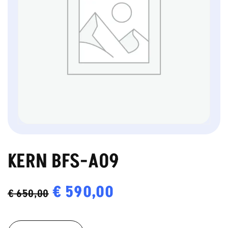
KERN BFS-A09
Oorspronkelijke
€
590,00
Huidige
€
650,00
prijs
prijs
KERN