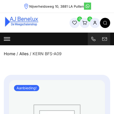
Skip
Nijverheidsweg 10, 3881 LA Putten
to
content
0
0
Weegschalenshop | Precisieweegschalen & Industriële
Weegoplossingen
Home
/
Alles
/ KERN BFS-A09
Aanbieding!