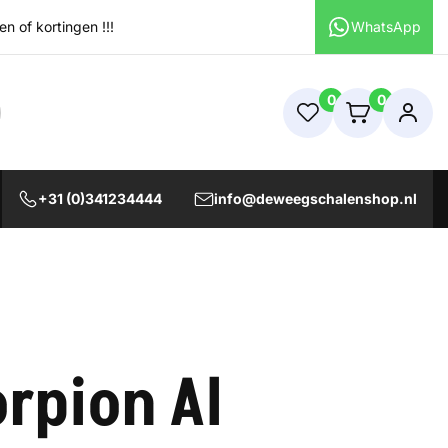
 of kortingen !!!
WhatsApp
0
0
+31 (0)341234444
info@deweegschalenshop.nl
rpion Al