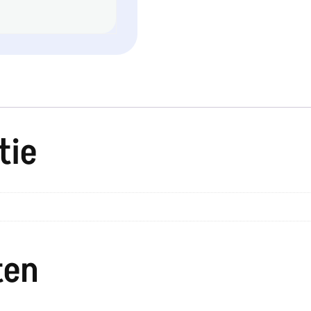
tie
ten