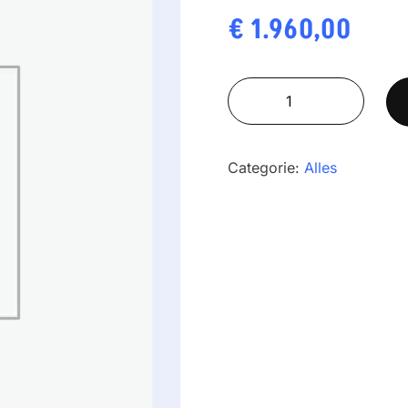
€
1.960,00
K3i-
Scorpion
Al
aantal
Categorie:
Alles