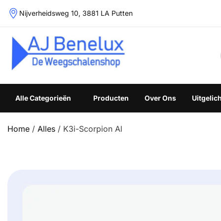
Skip
Nijverheidsweg 10, 3881 LA Putten
to
content
Weegschalenshop | Precisieweegschalen & Industriële W
Alle Categorieën
Producten
Over Ons
Uitgelic
Home
/
Alles
/ K3i-Scorpion Al