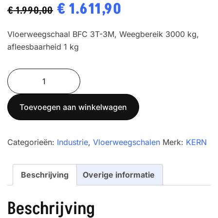
Oorspronkelijke
€
1.611,90
Huidige
€
1.990,00
prijs
prijs
Vloerweegschaal BFC 3T-3M, Weegbereik 3000 kg,
was:
is:
afleesbaarheid 1 kg
€ 1.990,00.
€ 1.611,90.
IoT-
Line
Vloerweegschaal
Toevoegen aan winkelwagen
KERN
BFC
3T-
Categorieën:
Industrie
,
Vloerweegschalen
Merk:
KERN
3M
aantal
Beschrijving
Overige informatie
Beschrijving