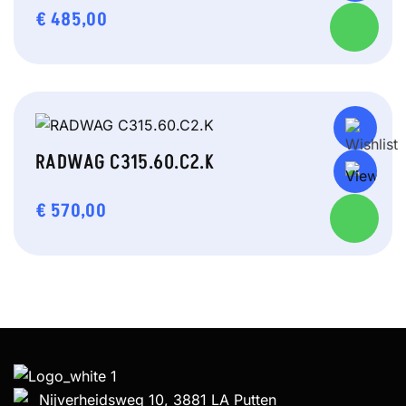
€
485,00
RADWAG C315.60.C2.K
€
570,00
Nijverheidsweg 10, 3881 LA Putten