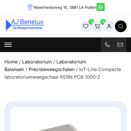
Skip
Nijverheidsweg 10, 3881 LA Putten
to
content
0
0
Weegschalenshop | Precisieweegschalen & Industriële
Weegoplossingen
Home
/
Laboratorium
/
Laboratorium
Balansen
/
Precisieweegschalen
/ IoT-Line Compacte
laboratoriumweegschaal KERN PCB 1000-2