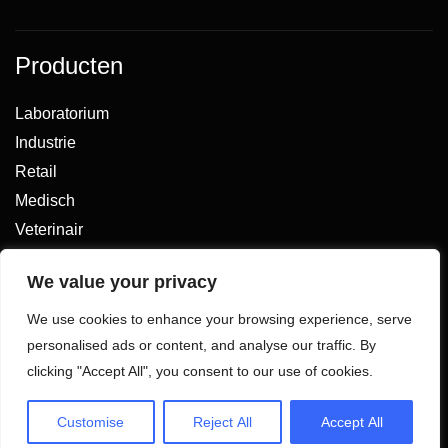
Producten
Laboratorium
Industrie
Retail
Medisch
Veterinair
We value your privacy
We use cookies to enhance your browsing experience, serve
Privacy
Algemene voorwaarden
personalised ads or content, and analyse our traffic. By
Gemaakt door
clicking "Accept All", you consent to our use of cookies.
© 2026 De Weegschalen Shop.nl – alle rechten
voorbehouden
Customise
Reject All
Accept All