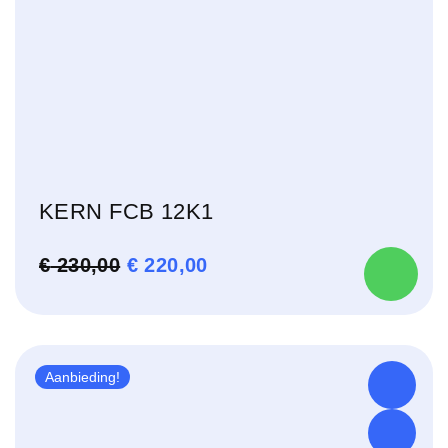
KERN FCB 12K1
OORSPRONKELIJKE
HUIDIGE
€
230,00
€
220,00
PRIJS
PRIJS
WAS:
IS:
€ 230,00.
€ 220,00.
Aanbieding!