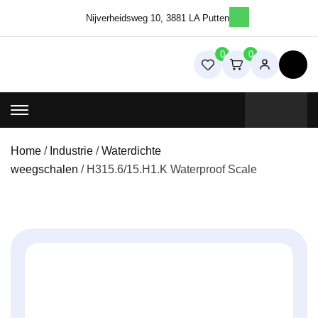
Skip
Nijverheidsweg 10, 3881 LA Putten
to
content
0
0
Weegschalenshop | Precisieweegschalen & Industriële
Weegoplossingen
Home
/
Industrie
/
Waterdichte
weegschalen
/ H315.6/15.H1.K Waterproof Scale