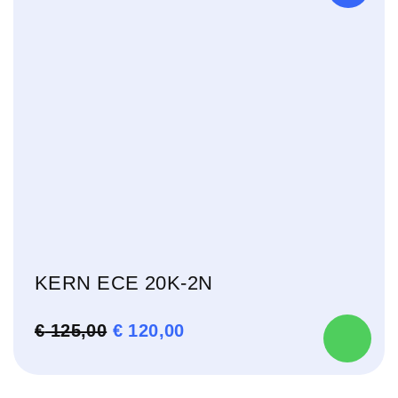
KERN ECE 20K-2N
OORSPRONKELIJKE
HUIDIGE
€
125,00
€
120,00
PRIJS
PRIJS
WAS:
IS: