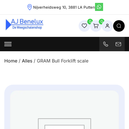
Skip
Nijverheidsweg 10, 3881 LA Putten
to
content
0
0
Weegschalenshop | Precisieweegschalen & Industriële
Weegoplossingen
Home
/
Alles
/ GRAM Bull Forklift scale