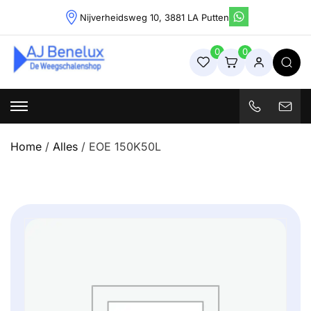
Skip
Nijverheidsweg 10, 3881 LA Putten
to
content
0
0
Weegschalenshop | Precisieweegschalen & Industriële
Weegoplossingen
Home
/
Alles
/ EOE 150K50L