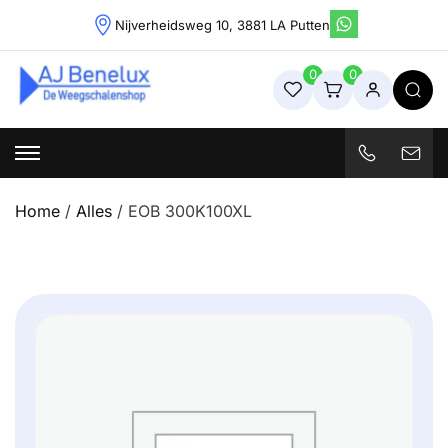
Skip
Nijverheidsweg 10, 3881 LA Putten
to
content
0
0
Weegschalenshop | Precisieweegschalen & Industriële
Weegoplossingen
Home
/
Alles
/ EOB 300K100XL