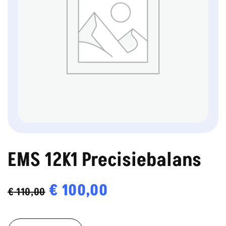
EMS 12K1 Precisiebalans
Oorspronkelijke
€
100,00
Huidige
€
110,00
prijs
prijs
EMS