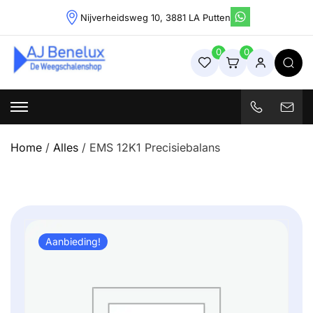
Skip
Nijverheidsweg 10, 3881 LA Putten
to
content
0
0
Weegschalenshop | Precisieweegschalen & Industriële
Weegoplossingen
Home
/
Alles
/ EMS 12K1 Precisiebalans
Aanbieding!