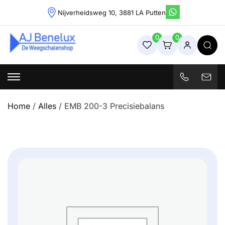
Skip
Nijverheidsweg 10, 3881 LA Putten
to
content
0
0
Weegschalenshop | Precisieweegschalen & Industriële
Weegoplossingen
Home
/
Alles
/ EMB 200-3 Precisiebalans