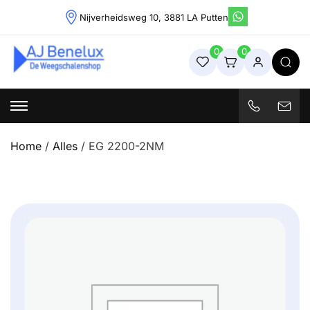
Skip
Nijverheidsweg 10, 3881 LA Putten
to
content
0
0
Weegschalenshop | Precisieweegschalen & Industriële
Weegoplossingen
Home
/
Alles
/ EG 2200-2NM