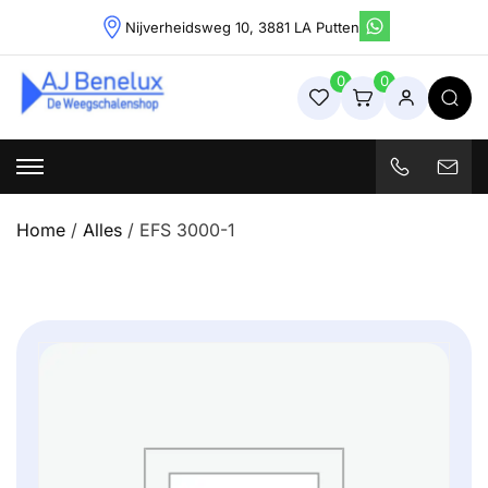
Skip
Nijverheidsweg 10, 3881 LA Putten
to
content
0
0
Weegschalenshop | Precisieweegschalen & Industriële
Weegoplossingen
Home
/
Alles
/ EFS 3000-1