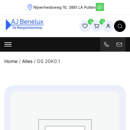
Skip
Nijverheidsweg 10, 3881 LA Putten
to
content
0
0
Weegschalenshop | Precisieweegschalen & Industriële
Weegoplossingen
Home
/
Alles
/ DS 20K0.1