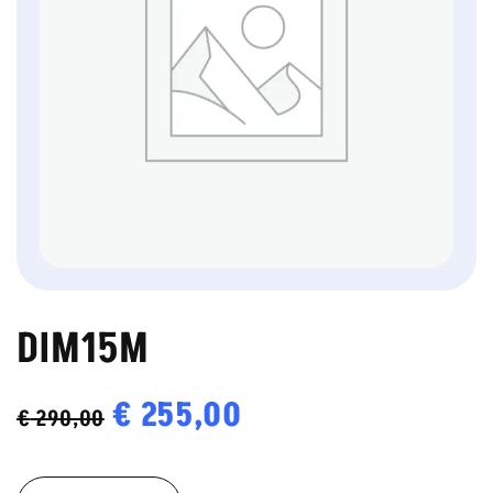
DIM15M
Oorspronkelijke
€
255,00
Huidige
€
290,00
prijs
prijs
DIM15M