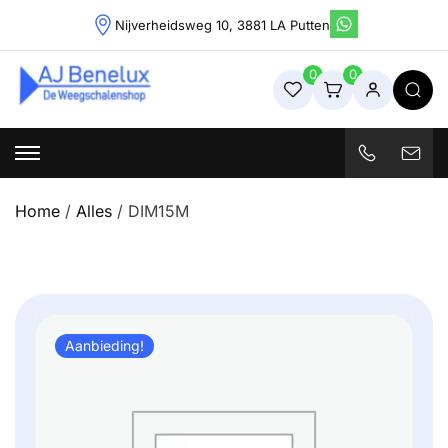
Skip
Nijverheidsweg 10, 3881 LA Putten
to
content
0
0
Weegschalenshop | Precisieweegschalen & Industriële
Weegoplossingen
Home
/
Alles
/ DIM15M
Aanbieding!