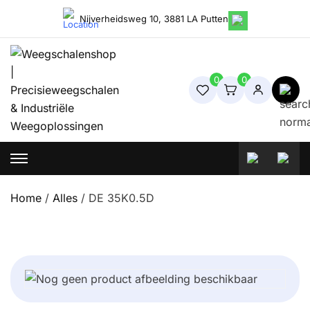
Skip
Nijverheidsweg 10, 3881 LA Putten
to
content
0
0
Weegschalenshop | Precisieweegschalen & Industriële
Weegoplossingen
Home
/
Alles
/ DE 35K0.5D