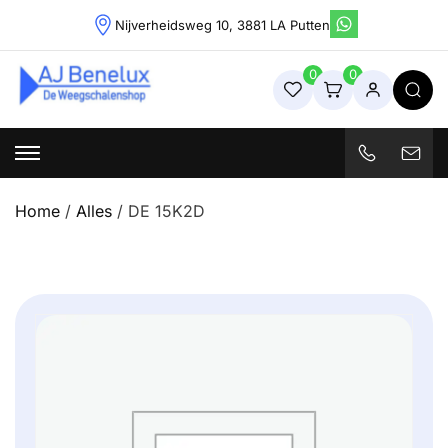
Skip
Nijverheidsweg 10, 3881 LA Putten
to
content
0
0
Weegschalenshop | Precisieweegschalen & Industriële
Weegoplossingen
Home
/
Alles
/ DE 15K2D