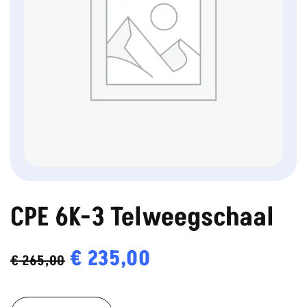
CPE 6K-3 Telweegschaal
Oorspronkelijke
€
235,00
Huidige
€
265,00
prijs
prijs
CPE