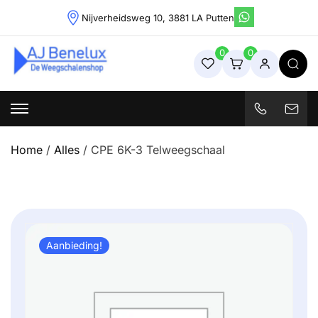
Skip
Nijverheidsweg 10, 3881 LA Putten
to
content
0
0
Weegschalenshop | Precisieweegschalen & Industriële
Weegoplossingen
Home
/
Alles
/ CPE 6K-3 Telweegschaal
Aanbieding!