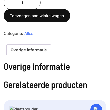
was:
is:
6K-
€ 265,00.
€ 235,00.
3
Toevoegen aan winkelwagen
Telweegschaal
aantal
Categorie:
Alles
Overige informatie
Overige informatie
Gerelateerde producten