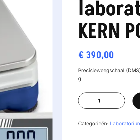
labora
KERN P
€
390,00
Precisieweegschaal (DMS
g
Compacte
laboratoriumweegschaal
KERN
PCD
Categorieën:
Laboratoriu
3000-
2