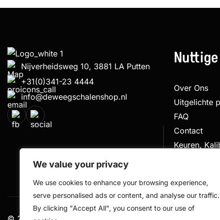
Nuttige
Nijverheidsweg 10, 3881 LA Putten
+31(0)341-23 4444
Over Ons
info@deweegschalenshop.nl
Uitgelichte 
FAQ
Contact
Keuren, Kal
Klachtenpro
We value your privacy
We use cookies to enhance your browsing experience,
serve personalised ads or content, and analyse our traffic.
By clicking "Accept All", you consent to our use of
© 2026 De Weegschalen Shop.nl – alle rechten voorbe