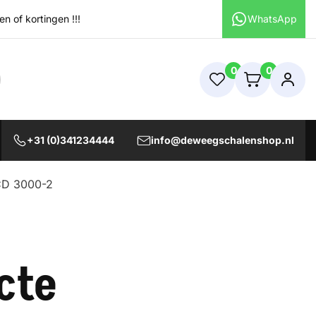
 of kortingen !!!
WhatsApp
0
0
+31 (0)341234444
info@deweegschalenshop.nl
CD 3000-2
cte