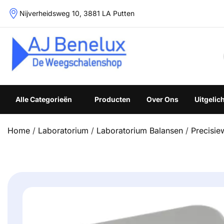
Skip
Nijverheidsweg 10, 3881 LA Putten
to
content
Weegschalenshop | Precisieweegschalen & Industriële W
Alle Categorieën
Producten
Over Ons
Uitgelic
Home
/
Laboratorium
/
Laboratorium Balansen
/
Precisi