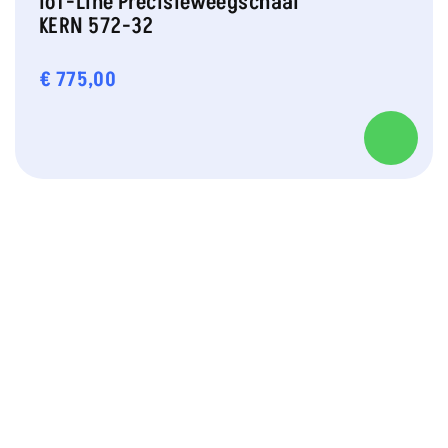
IoT-Line Precisieweegschaal
KERN 572-32
€
775,00