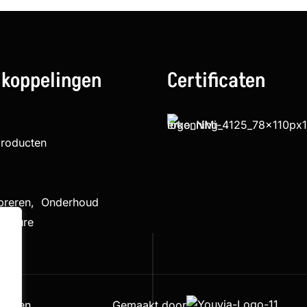
 koppelingen
Certificaten
producten
ibreren, Onderhoud
cedure
houden
Gemaakt door