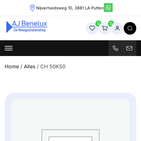
Skip
Nijverheidsweg 10, 3881 LA Putten
to
content
0
0
Weegschalenshop | Precisieweegschalen & Industriële
Weegoplossingen
Home
/
Alles
/ CH 50K50