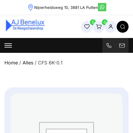
Skip
Nijverheidsweg 10, 3881 LA Putten
to
content
0
0
Weegschalenshop | Precisieweegschalen & Industriële
Weegoplossingen
Home
/
Alles
/ CFS 6K-0.1