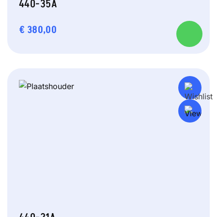
440-35A
€
380,00