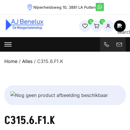
Skip
Nijverheidsweg 10, 3881 LA Putten
to
content
0
0
Weegschalenshop | Precisieweegschalen & Industriële
Weegoplossingen
Home
/
Alles
/ C315.6.F1.K
C315.6.F1.K