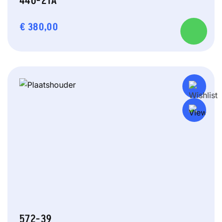
440-21A
€
380,00
572-39