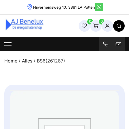
Skip
Nijverheidsweg 10, 3881 LA Putten
to
content
0
0
Weegschalenshop | Precisieweegschalen & Industriële
Weegoplossingen
Home
/
Alles
/ BS6(261287)