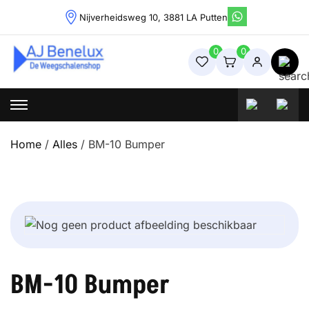
Skip
Nijverheidsweg 10, 3881 LA Putten
to
content
0
0
Weegschalenshop | Precisieweegschalen & Industriële
Weegoplossingen
Home
/
Alles
/ BM-10 Bumper
BM-10 Bumper