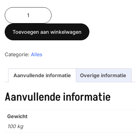
Blokgewicht
250
kg,
Toevoegen aan winkelwagen
Gietijzer,
M1
aantal
Categorie:
Alles
Aanvullende informatie
Overige informatie
Aanvullende informatie
Gewicht
100 kg