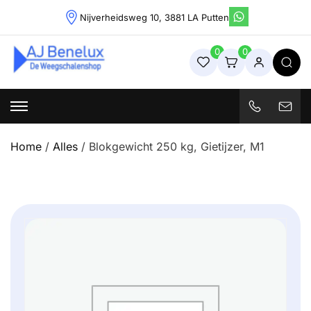
Skip
Nijverheidsweg 10, 3881 LA Putten
to
content
0
0
Weegschalenshop | Precisieweegschalen & Industriële
Weegoplossingen
Home
/
Alles
/ Blokgewicht 250 kg, Gietijzer, M1