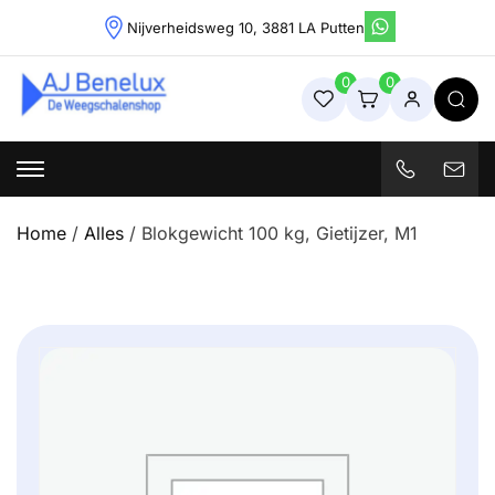
Skip
Nijverheidsweg 10, 3881 LA Putten
to
content
0
0
Weegschalenshop | Precisieweegschalen & Industriële
Weegoplossingen
Home
/
Alles
/ Blokgewicht 100 kg, Gietijzer, M1