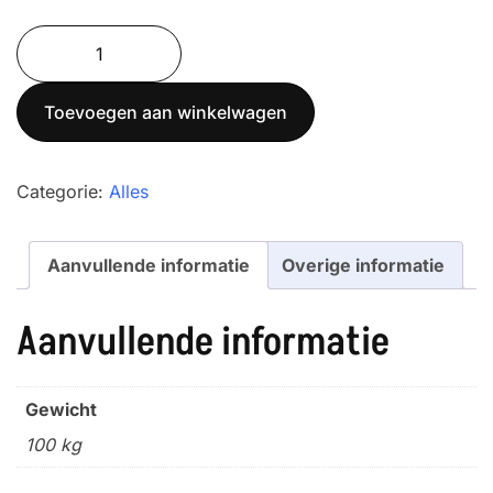
Blokgewicht
100
kg,
Toevoegen aan winkelwagen
Gietijzer,
M1
aantal
Categorie:
Alles
Aanvullende informatie
Overige informatie
Aanvullende informatie
Gewicht
100 kg