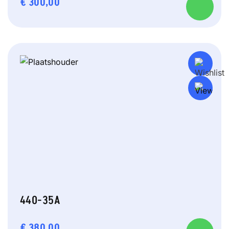
€
300,00
440-35A
€
380,00