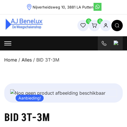
Skip
Nijverheidsweg 10, 3881 LA Putten
to
content
0
0
Weegschalenshop | Precisieweegschalen & Industriële
Weegoplossingen
Home
/
Alles
/ BID 3T-3M
Aanbieding!
BID 3T-3M