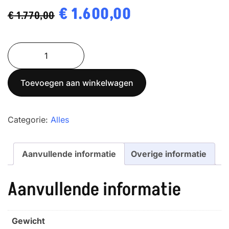
Oorspronkelijke
€
1.600,00
Huidige
€
1.770,00
prijs
prijs
BID
was:
is:
3T-
€ 1.770,00.
€ 1.600,00.
3M
Toevoegen aan winkelwagen
aantal
Categorie:
Alles
Aanvullende informatie
Overige informatie
Aanvullende informatie
Gewicht