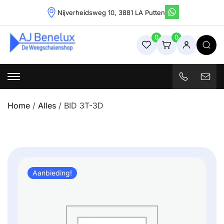
Skip
Nijverheidsweg 10, 3881 LA Putten
to
content
0
0
Weegschalenshop | Precisieweegschalen & Industriële
Weegoplossingen
Home
/
Alles
/ BID 3T-3D
Aanbieding!