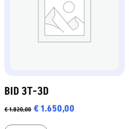
BID 3T-3D
Oorspronkelijke
€
1.650,00
Huidige
€
1.820,00
prijs
prijs
BID