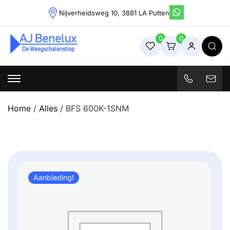
Skip
Nijverheidsweg 10, 3881 LA Putten
to
content
0
0
Weegschalenshop | Precisieweegschalen & Industriële
Weegoplossingen
Home
/
Alles
/ BFS 600K-1SNM
Aanbieding!