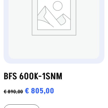
BFS 600K-1SNM
Oorspronkelijke
€
805,00
Huidige
€
890,00
prijs
prijs
BFS