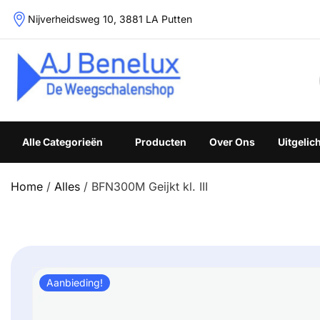
Skip
Nijverheidsweg 10, 3881 LA Putten
to
content
Weegschalenshop | Precisieweegschalen & Industriële W
Alle Categorieën
Producten
Over Ons
Uitgelic
Home
/
Alles
/ BFN300M Geijkt kl. III
Aanbieding!