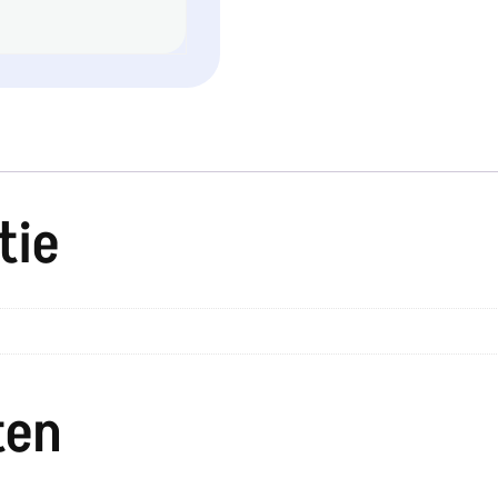
tie
ten