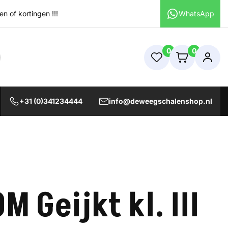
 of kortingen !!!
WhatsApp
0
0
+31 (0)341234444
info@deweegschalenshop.nl
 Geijkt kl. III