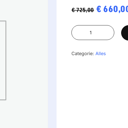
Oorspron
€
660,0
€
725,00
prijs
BFN300M
was:
Geijkt
€ 725,00
kl.
III
Categorie:
Alles
aantal