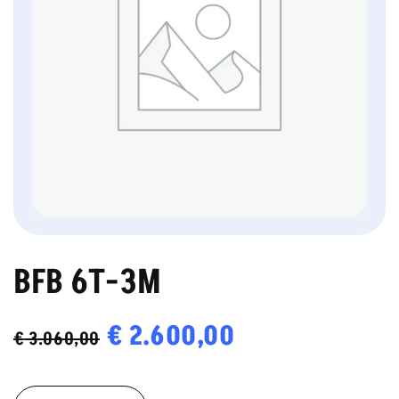
BFB 6T-3M
Oorspronkelijke
€
2.600,00
Huidige
€
3.060,00
prijs
prijs
BFB