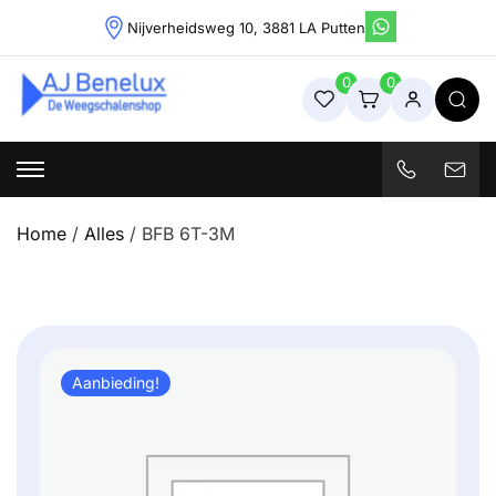
Skip
Nijverheidsweg 10, 3881 LA Putten
to
content
0
0
Weegschalenshop | Precisieweegschalen & Industriële
Weegoplossingen
Home
/
Alles
/ BFB 6T-3M
Aanbieding!