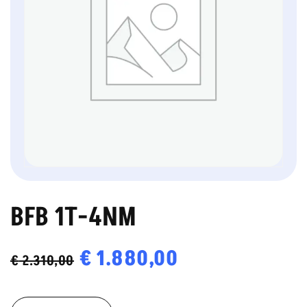
BFB 1T-4NM
Oorspronkelijke
€
1.880,00
Huidige
€
2.310,00
prijs
prijs
BFB