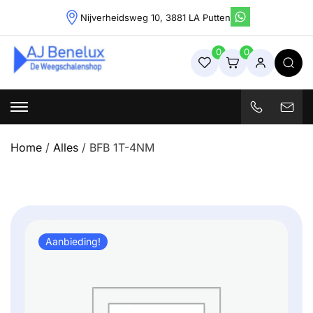
Skip
Nijverheidsweg 10, 3881 LA Putten
to
content
0
0
Weegschalenshop | Precisieweegschalen & Industriële
Weegoplossingen
Home
/
Alles
/ BFB 1T-4NM
Aanbieding!