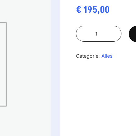
€
195,00
Baxtran
XTI
615
aantal
Categorie:
Alles