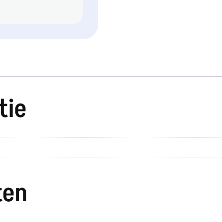
tie
ten