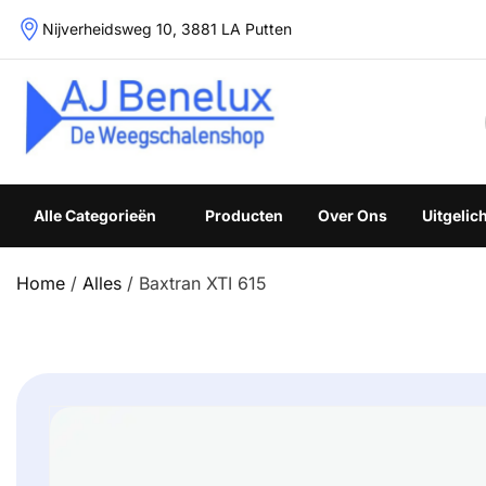
Skip
Nijverheidsweg 10, 3881 LA Putten
to
content
Weegschalenshop | Precisieweegschalen & Industriële W
Alle Categorieën
Producten
Over Ons
Uitgelic
Home
/
Alles
/ Baxtran XTI 615