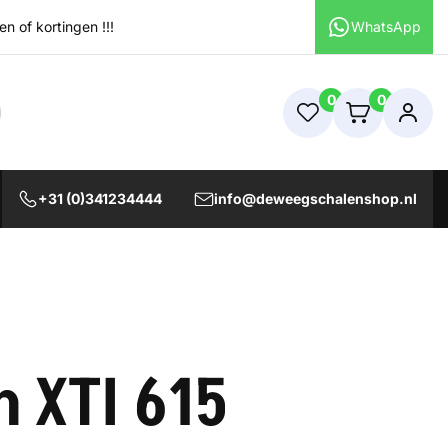
 of kortingen !!!
WhatsApp
0
0
+31 (0)341234444
info@deweegschalenshop.nl
n XTI 615