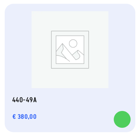
440-49A
€
380,00