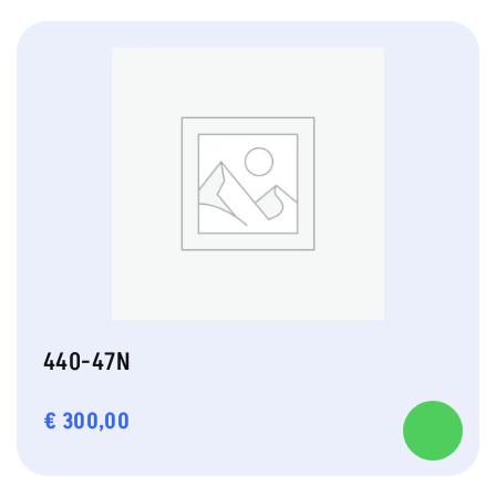
440-47N
€
300,00