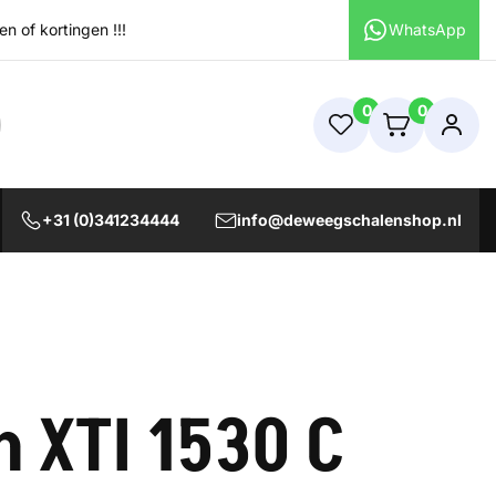
 of kortingen !!!
WhatsApp
0
0
+31 (0)341234444
info@deweegschalenshop.nl
n XTI 1530 C