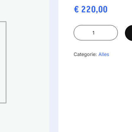
€
220,00
Baxtran
XTI
1530
C
Categorie:
Alles
aantal