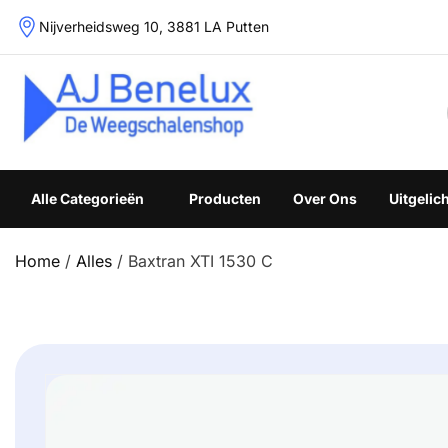
Skip
Nijverheidsweg 10, 3881 LA Putten
to
content
Weegschalenshop | Precisieweegschalen & Industriële W
Alle Categorieën
Producten
Over Ons
Uitgelic
Home
/
Alles
/ Baxtran XTI 1530 C