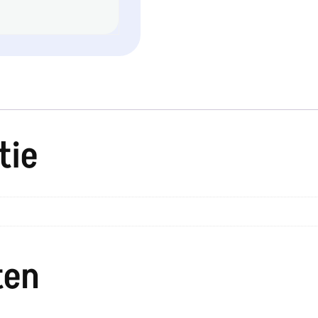
tie
ten