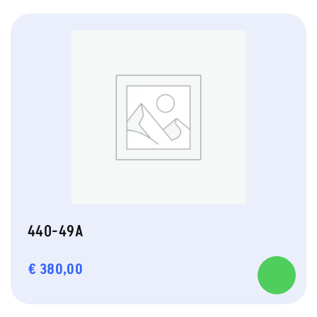
440-49A
€
380,00