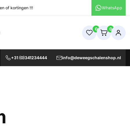
 of kortingen !!!
WhatsApp
0
0
+31 (0)341234444
info@deweegschalenshop.nl
n