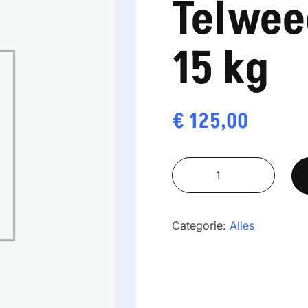
Telwee
15 kg
€
125,00
Baxtran
Telweegschaal
DSC
-
Categorie:
Alles
15
kg
aantal