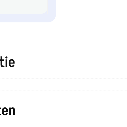
tie
ten