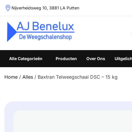
Skip
Nijverheidsweg 10, 3881 LA Putten
to
content
Weegschalenshop | Precisieweegschalen & Industriële W
Alle Categorieën
Producten
Over Ons
Uitgelic
Home
/
Alles
/ Baxtran Telweegschaal DSC – 15 kg