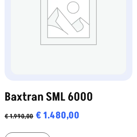
Baxtran SML 6000
Oorspronkelijke
€
1.480,00
Huidige
€
1.990,00
prijs
prijs
Baxtran