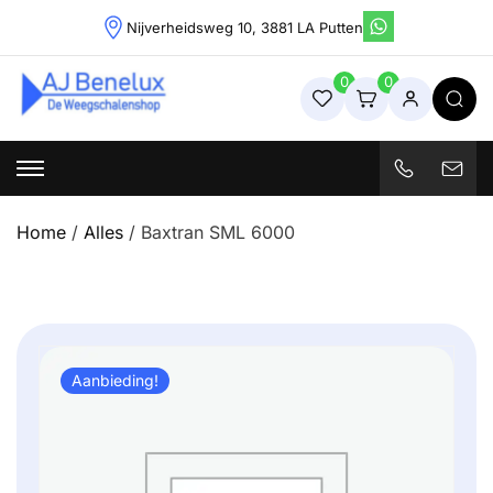
Skip
Nijverheidsweg 10, 3881 LA Putten
to
content
0
0
Weegschalenshop | Precisieweegschalen & Industriële
Weegoplossingen
Home
/
Alles
/ Baxtran SML 6000
Aanbieding!