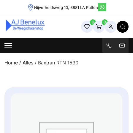
Skip
Nijverheidsweg 10, 3881 LA Putten
to
content
0
0
Weegschalenshop | Precisieweegschalen & Industriële
Weegoplossingen
Home
/
Alles
/ Baxtran RTN 1530