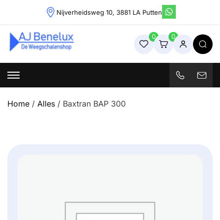
Skip
Nijverheidsweg 10, 3881 LA Putten
to
content
0
0
Weegschalenshop | Precisieweegschalen & Industriële
Weegoplossingen
Home
/
Alles
/ Baxtran BAP 300