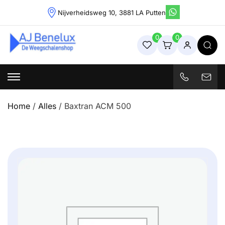
Skip
Nijverheidsweg 10, 3881 LA Putten
to
content
0
0
Weegschalenshop | Precisieweegschalen & Industriële
Weegoplossingen
Home
/
Alles
/ Baxtran ACM 500