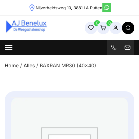
Skip
Nijverheidsweg 10, 3881 LA Putten
to
content
0
0
Weegschalenshop | Precisieweegschalen & Industriële
Weegoplossingen
Home
/
Alles
/ BAXRAN MR30 (40×40)