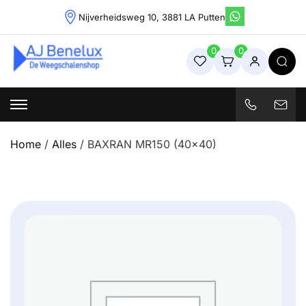
Skip
Nijverheidsweg 10, 3881 LA Putten
to
content
0
0
Weegschalenshop | Precisieweegschalen & Industriële
Weegoplossingen
Home
/
Alles
/ BAXRAN MR150 (40×40)