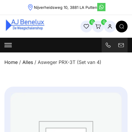
Skip
Nijverheidsweg 10, 3881 LA Putten
to
content
0
0
Weegschalenshop | Precisieweegschalen & Industriële
Weegoplossingen
Home
/
Alles
/ Asweger PRX-3T (Set van 4)