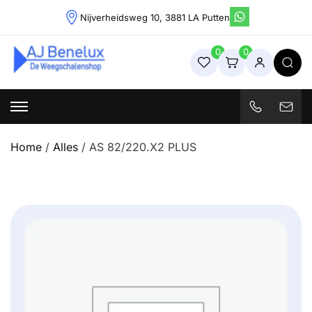
Skip
Nijverheidsweg 10, 3881 LA Putten
to
content
0
0
Weegschalenshop | Precisieweegschalen & Industriële
Weegoplossingen
Home
/
Alles
/ AS 82/220.X2 PLUS