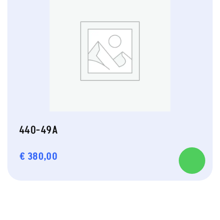
440-49A
€
380,00