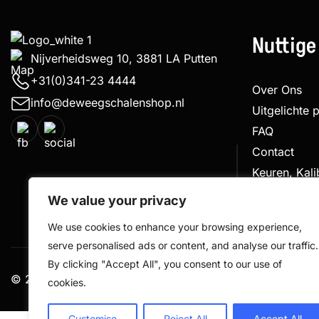
Nuttige
Nijverheidsweg 10, 3881 LA Putten
+31(0)341-23 4444
Over Ons
info@deweegschalenshop.nl
Uitgelichte 
FAQ
Contact
Keuren, Kal
Klachtenpro
We value your privacy
We use cookies to enhance your browsing experience,
serve personalised ads or content, and analyse our traffic.
By clicking "Accept All", you consent to our use of
© 2026 De Weegschalen Shop.nl – alle rechten voorbe
cookies.
Customise
Reject All
Accept All