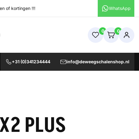
 of kortingen !!!
WhatsApp
0
0
+31 (0)341234444
info@deweegschalenshop.nl
.X2 PLUS