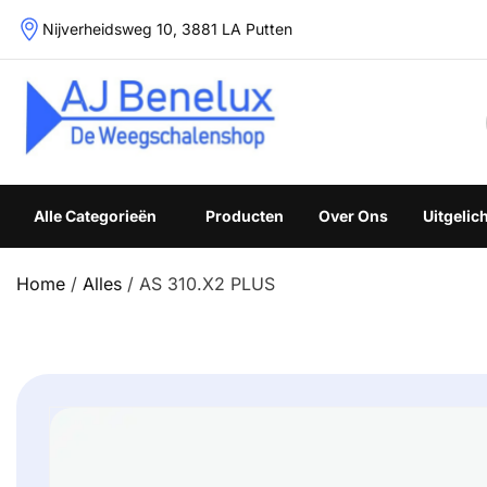
Skip
Nijverheidsweg 10, 3881 LA Putten
to
content
Weegschalenshop | Precisieweegschalen & Industriële W
Alle Categorieën
Producten
Over Ons
Uitgelic
Home
/
Alles
/ AS 310.X2 PLUS