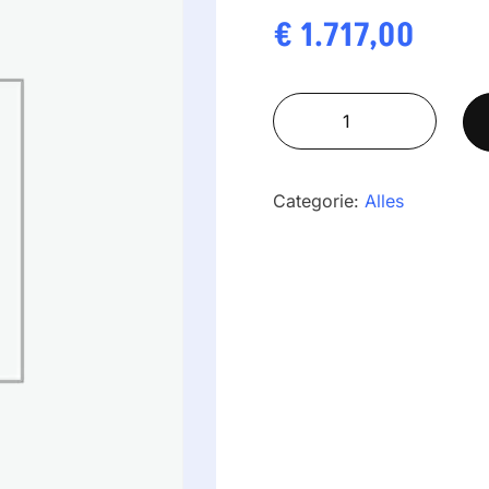
€
1.717,00
AS
310.X2
PLUS
aantal
Categorie:
Alles