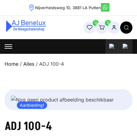
Skip
Nijverheidsweg 10, 3881 LA Putten
to
content
0
0
Weegschalenshop | Precisieweegschalen & Industriële
Weegoplossingen
Home
/
Alles
/ ADJ 100-4
Aanbieding!
ADJ 100-4